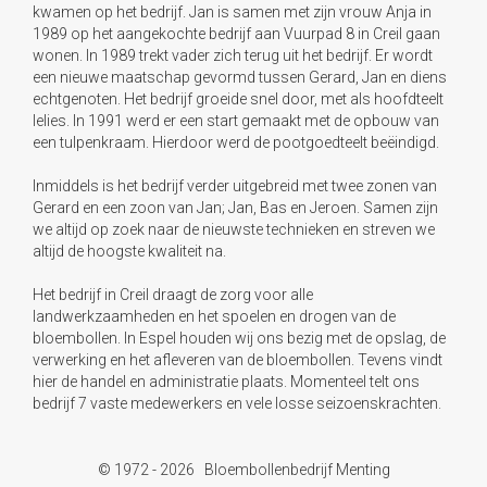
kwamen op het bedrijf. Jan is samen met zijn vrouw Anja in
1989 op het aangekochte bedrijf aan Vuurpad 8 in Creil gaan
wonen. In 1989 trekt vader zich terug uit het bedrijf. Er wordt
een nieuwe maatschap gevormd tussen Gerard, Jan en diens
echtgenoten. Het bedrijf groeide snel door, met als hoofdteelt
lelies. In 1991 werd er een start gemaakt met de opbouw van
een tulpenkraam. Hierdoor werd de pootgoedteelt beëindigd.
Inmiddels is het bedrijf verder uitgebreid met twee zonen van
Gerard en een zoon van Jan; Jan, Bas en Jeroen. Samen zijn
we altijd op zoek naar de nieuwste technieken en streven we
altijd de hoogste kwaliteit na.
Het bedrijf in Creil draagt de zorg voor alle
landwerkzaamheden en het spoelen en drogen van de
bloembollen. In Espel houden wij ons bezig met de opslag, de
verwerking en het afleveren van de bloembollen. Tevens vindt
hier de handel en administratie plaats. Momenteel telt ons
bedrijf 7 vaste medewerkers en vele losse seizoenskrachten.
© 1972 - 2026 Bloembollenbedrijf Menting