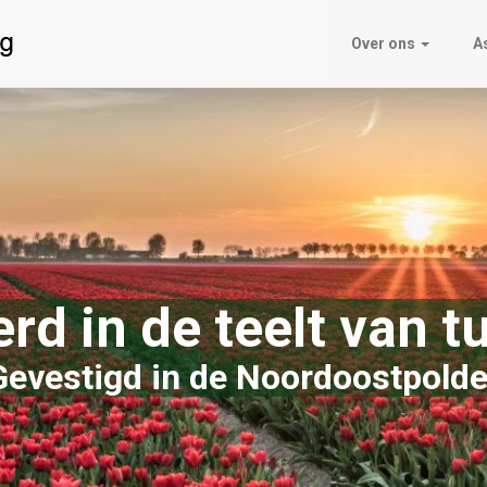
Over ons
A
rd in de teelt van tu
Gevestigd in de Noordoostpolde